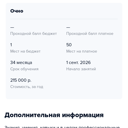
очно
—
—
Проходной балл бюджет
Проходной балл платное
1
50
Мест на бюджет
Мест на платное
34 месяца
1 сент. 2026
Срок обучения
Начало занятий
215 000 р.
Стоимость, за год
Дополнительная информация
Знания, умения, навыки и в целом профессиональные