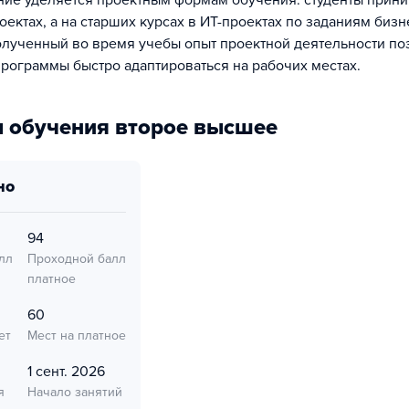
ие уделяется проектным формам обучения: студенты прини
оектах, а на старших курсах в ИТ-проектах по заданиям биз
лученный во время учебы опыт проектной деятельности по
рограммы быстро адаптироваться на рабочих местах.
 обучения второе высшее
но
94
лл
Проходной балл
платное
60
ет
Мест на платное
1 сент. 2026
я
Начало занятий