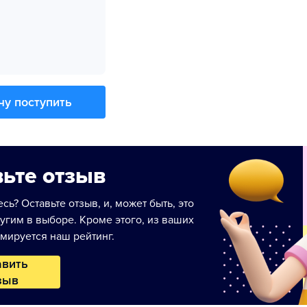
чу поступить
ьте отзыв
сь? Оставьте отзыв, и, может быть, это
угим в выборе. Кроме этого, из ваших
мируется наш рейтинг.
авить
зыв