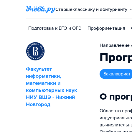
Старшекласснику и абитуриенту
Подготовка к ЕГЭ и ОГЭ
Профориентация
Направление 
Прог
Факультет
бакалавриат
информатики,
математики и
компьютерных наук
О про
НИУ ВШЭ - Нижний
Новгород
Областью проф
индустриально
вычислительны