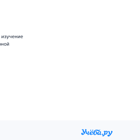
, изучение
рной