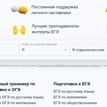
Постоянная поддержка
личного наставника
Лучшие преподаватели-
эксперты ЕГЭ
Класс, в который перешли
11
Я старшеклассник
нальных данных на условиях
Согласия на обработку персональных данных
и пр
тный тренажер по
Подготовка к ЕГЭ
вке к ОГЭ
ЕГЭ по русскому языку
р
ОГЭ по русскому языку
ЕГЭ по математике
р
ОГЭ по математике
ЕГЭ по обществознанию