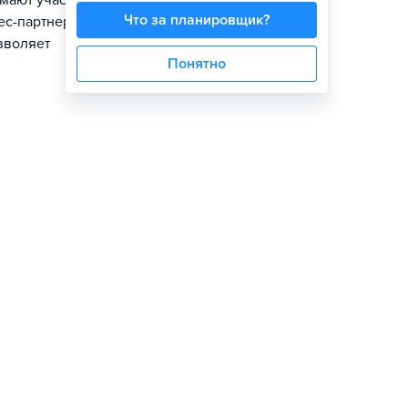
мают участие в
Что за планировщик?
нес-партнеров
зволяет
Понятно