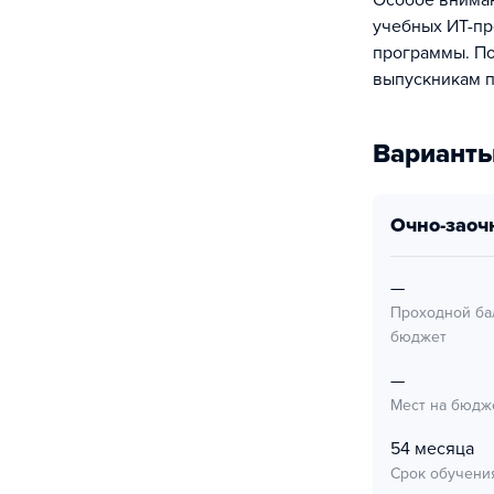
Особое вниман
учебных ИТ-пр
программы. По
выпускникам п
Варианты
очно-заоч
—
Проходной ба
бюджет
—
Мест на бюдж
54 месяца
Срок обучени