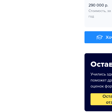
290 000 р.
Стоимость, за
год
Хо
Остав
Учились зде
поможет др
оценок фор
Ост
от