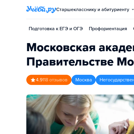
Старшекласснику и абитуриенту
Подготовка к ЕГЭ и ОГЭ
Профориентация
Московская акаде
Правительстве М
4.9
118
отзывов
Москва
Негосударстве