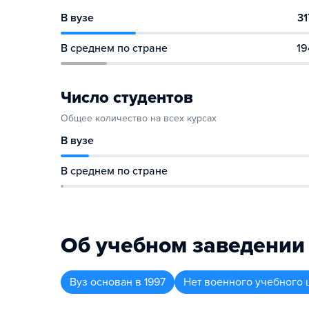
В вузе
31
В среднем по стране
19
Число студентов
Общее количество на всех курсах
В вузе
В среднем по стране
Об учебном заведении
Вуз
основан в
1997
Нет военного учебного 