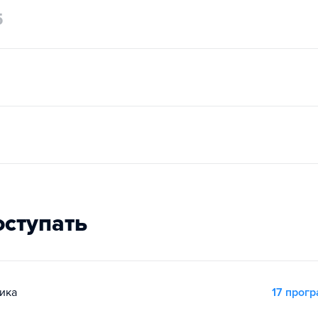
5
оступать
ика
17 прог