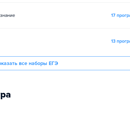
ознание
17 прог
13 прог
казать все наборы ЕГЭ
ура