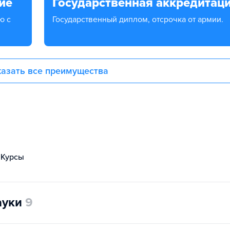
ие
Государственная аккредитац
Государственный диплом, отсрочка от армии.
азать все преимущества
Курсы
ауки
9