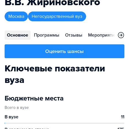
В.В. Жириновского
Москва
Негосударственный вуз
Основное
Программы
Отзывы
Мероприятия
Во
Оценить шансы
Ключевые показатели
вуза
Бюджетные места
Всего в вузе
В вузе
11