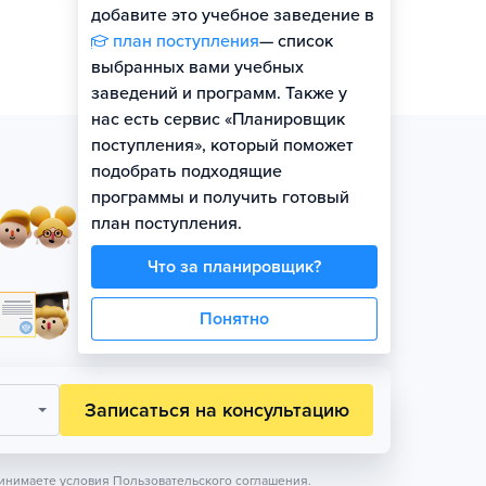
добавите это учебное заведение в
план поступления
— список
выбранных вами учебных
заведений и программ. Также у
нас есть сервис «Планировщик
поступления», который поможет
подобрать подходящие
программы и получить готовый
Занятия в небольших
план поступления.
группах по уровню
Что за планировщик?
Официальная гарантия
Понятно
поступления на бюджет
Записаться на консультацию
инимаете условия
Пользовательского соглашения.