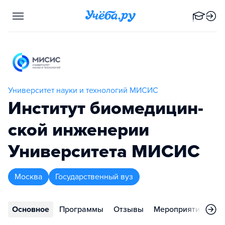
Университет науки и технологий МИСИС
Институт биоме­ди­цин­
ской инженерии
Университета МИСИС
Москва
Государственный вуз
Основное
Программы
Отзывы
Мероприятия
Во