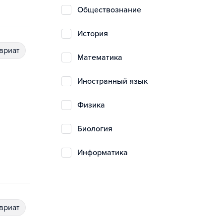
обществознание
история
авриат
математика
иностранный язык
физика
биология
информатика
авриат