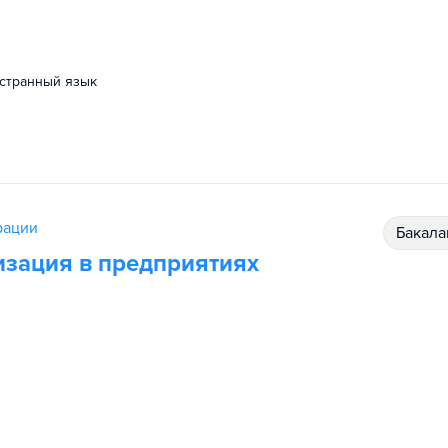
остранный язык
рации
бакал
изация в предприятиях