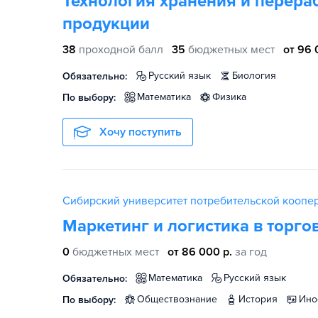
Технология хранения и перера
продукции
38
проходной балл
35
бюджетных мест
от 96 
русский язык
биология
Обязательно:
математика
физика
По выбору:
Хочу поступить
Сибирский университет потребительской коопе
Маркетинг и логистика в торго
0
бюджетных мест
от 86 000 р.
за год
математика
русский язык
Обязательно:
обществознание
история
ин
По выбору: