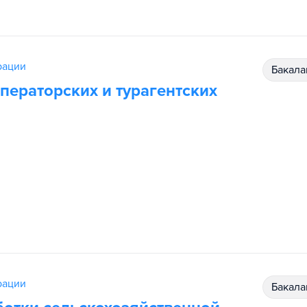
рации
бакал
ператорских и турагентских
рации
бакал