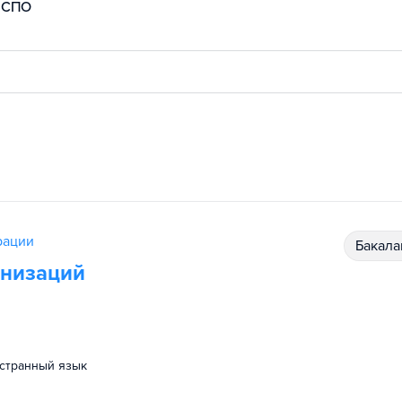
СПО
рации
бакал
анизаций
остранный язык