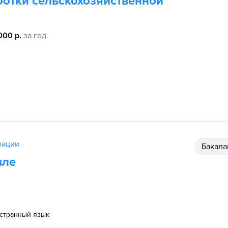
ботки сельскохозяйственной
000 р.
за год
рации
бакал
вле
остранный язык