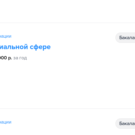
рации
бакал
циальной сфере
000 р.
за год
рации
бакал