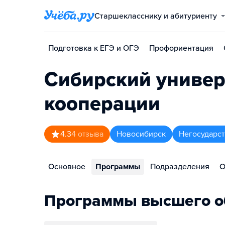
Старшекласснику и абитуриенту
Подготовка к ЕГЭ и ОГЭ
Профориентация
Сибирский универ
кооперации
4.3
4
отзыва
Новосибирск
Негосударс
Основное
Программы
Подразделения
О
Программы высшего о