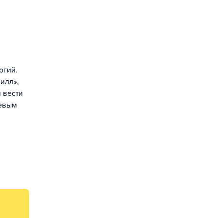
огий.
илл»,
 вести
щевым