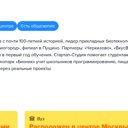
центра
Есть общежитие
с почти 100-летней историей, лидер прикладных биотехнол
«Биогород», филиал в Пущино. Партнеры: «Черкизово», «ВкусВ
в первый год обучения. Стартап-Студия помогает студентам
технопарк «Бионик» учит школьников программированию, пи
через реальные проекты.
Вуз
ями
Расположен в центре Москвы