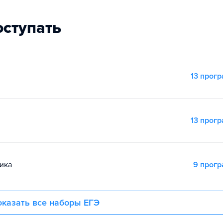
оступать
13 прог
13 прог
ика
9 прог
казать все наборы ЕГЭ