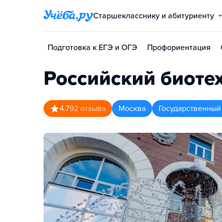
Старшекласснику и абитуриенту
Подготовка к ЕГЭ и ОГЭ
Профориентация
Российский биоте
4.7
92
отзыва
Москва
Государственный