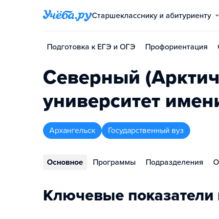
Старшекласснику и абитуриенту
Подготовка к ЕГЭ и ОГЭ
Профориентация
Северный (Арктич
университет имен
Архангельск
Государственный вуз
Основное
Программы
Подразделения
О
Ключевые показатели 