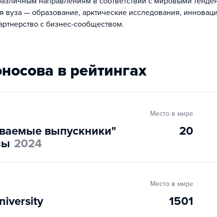
 различным направлениям в соответствии с мировыми тенд
ия вуза — образование, арктические исследования, иннова
артнерство с бизнес-сообществом.
носова в рейтингах
Место в мире
ваемые выпускники"
20
зы
2024
Место в мире
iversity
1501