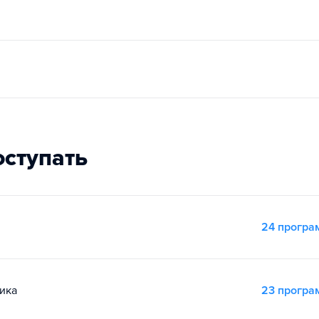
8
оступать
24 прогр
ика
23 прогр