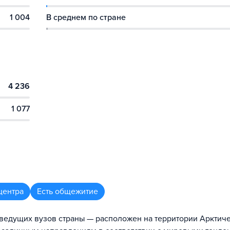
1 004
В среднем по стране
4 236
1 077
центра
Есть общежитие
 ведущих вузов страны — расположен на территории Арктич