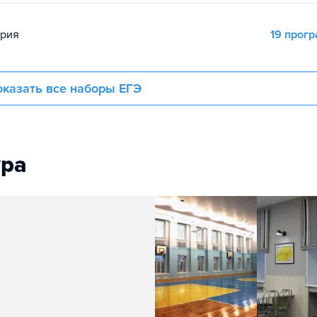
ория
19 прог
казать все наборы ЕГЭ
ура